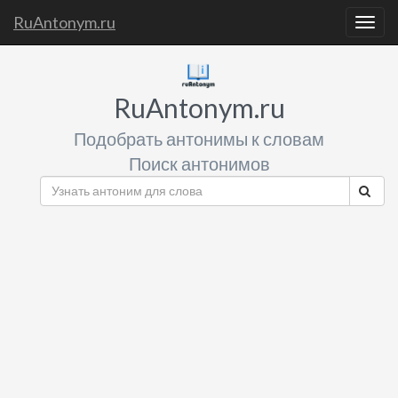
RuAntonym.ru
Togg
navig
RuAntonym.ru
Подобрать антонимы к словам
Поиск антонимов