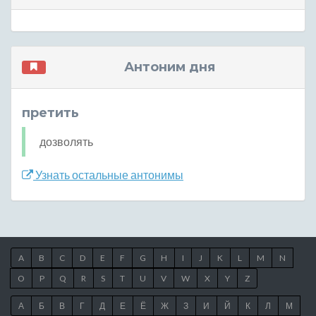
Антоним дня
претить
дозволять
Узнать остальные антонимы
A
B
C
D
E
F
G
H
I
J
K
L
M
N
O
P
Q
R
S
T
U
V
W
X
Y
Z
А
Б
В
Г
Д
Е
Ё
Ж
З
И
Й
К
Л
М