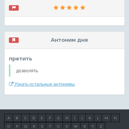
Антоним дня
претить
дозволять
Узнать остальные антонимы
A
B
C
D
E
F
G
H
I
J
K
L
M
N
O
P
Q
R
S
T
U
V
W
X
Y
Z