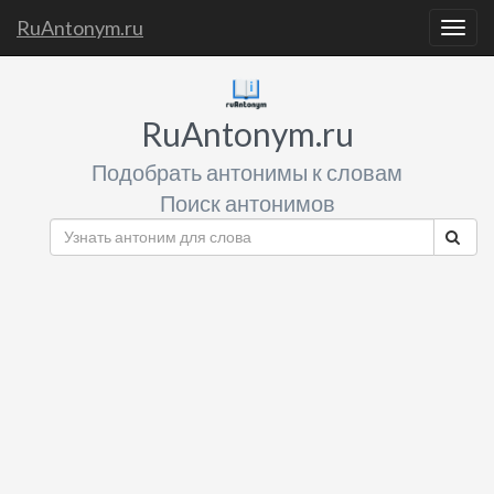
RuAntonym.ru
Togg
navig
RuAntonym.ru
Подобрать антонимы к словам
Поиск антонимов