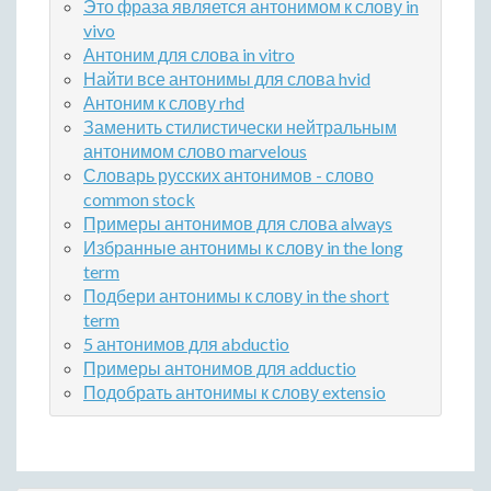
Это фраза является антонимом к слову in
vivo
Антоним для слова in vitro
Найти все антонимы для слова hvid
Антоним к слову rhd
Заменить стилистически нейтральным
антонимом слово marvelous
Словарь русских антонимов - слово
common stock
Примеры антонимов для слова always
Избранные антонимы к слову in the long
term
Подбери антонимы к слову in the short
term
5 антонимов для abductio
Примеры антонимов для adductio
Подобрать антонимы к слову extensio