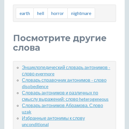
earth
hell
horror
nightmare
Посмотрите другие
слова
Энциклопедический словарь антонимов -
слово evermore
Словарь справочник антонимов - слово
disobedience
Словарь антонимов и различных по
смыслу выражений: слово heterogeneous
Словарь антонимов Абрамова. Слово
uzak
Избранные антонимы к слову
unconditional