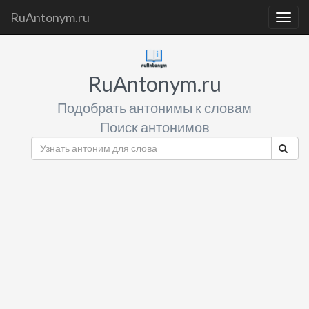
RuAntonym.ru
Togg
navig
RuAntonym.ru
Подобрать антонимы к словам
Поиск антонимов