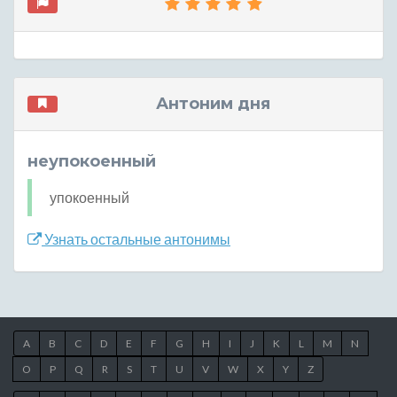
Антоним дня
неупокоенный
упокоенный
Узнать остальные антонимы
A
B
C
D
E
F
G
H
I
J
K
L
M
N
O
P
Q
R
S
T
U
V
W
X
Y
Z