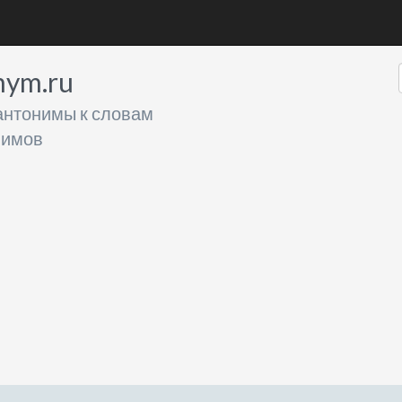
nym.ru
антонимы к словам
нимов