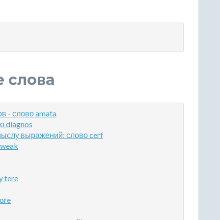
е слова
в - слово amata
о diagnos
ыслу выражений: слово cerf
 weak
 tere
ore