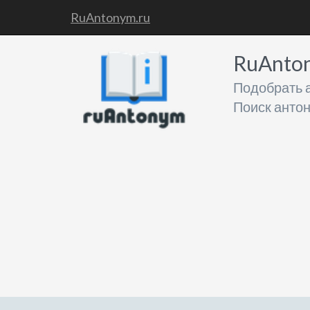
RuAntonym.ru
RuAnto
Подобрать 
Поиск анто