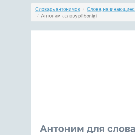
Словарь антонимов
Слова, начинающиеся
Антоним к слову plibonigi
Антоним для слова 