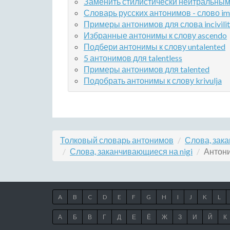
Заменить стилистически нейтральным 
Словарь русских антонимов - слово im
Примеры антонимов для слова incivili
Избранные антонимы к слову ascendo
Подбери антонимы к слову untalented
5 антонимов для talentless
Примеры антонимов для talented
Подобрать антонимы к слову krivulja
Толковый словарь антонимов
Слова, зак
Слова, заканчивающиеся на nigi
Антони
A
B
C
D
E
F
G
H
I
J
K
L
А
Б
В
Г
Д
Е
Ё
Ж
З
И
Й
К