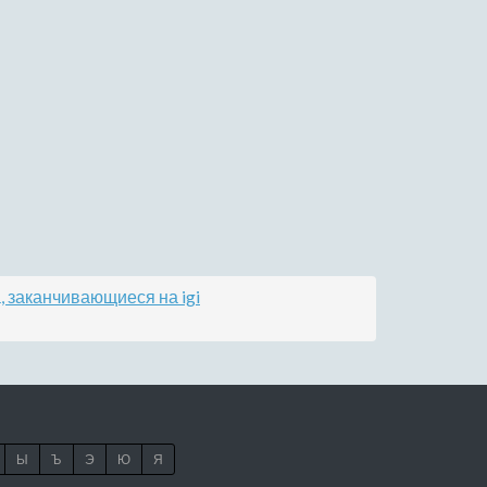
, заканчивающиеся на igi
Ы
Ъ
Э
Ю
Я