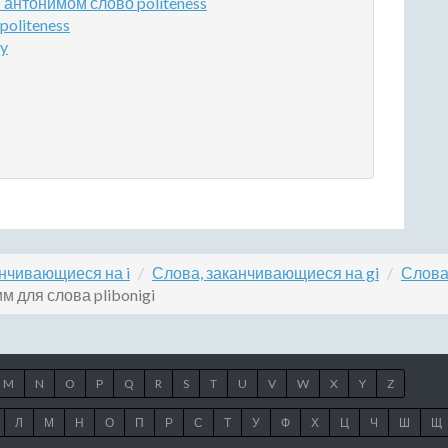
антонимом слово politeness
politeness
ty
анчивающиеся на i
Слова, заканчивающиеся на gi
Слова
м для слова plibonigi
M
N
O
P
Q
R
S
T
U
V
W
X
Y
Z
Л
М
Н
О
П
Р
С
Т
У
Ф
Х
Ц
Ч
Ш
Щ